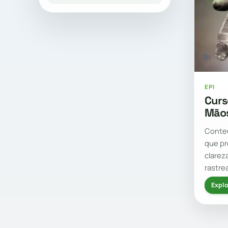
1h
EPI
Curs
Mãos
Conte
que pr
clarez
rastre
Explo