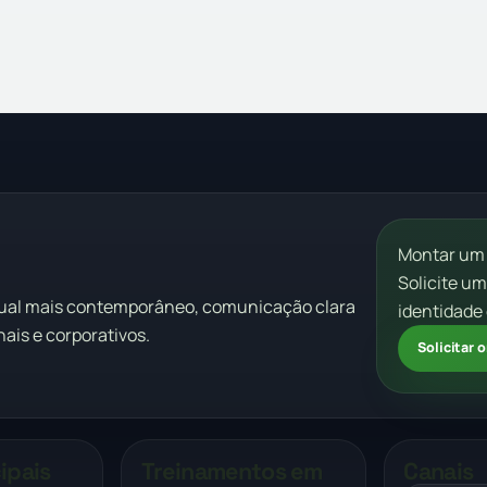
Montar um
Solicite u
sual mais contemporâneo, comunicação clara
identidade 
ais e corporativos.
Solicitar
ipais
Treinamentos em
Canais