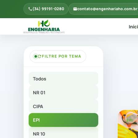
(34) 99191-0280
contato@engenhariaho.com.br
Iníc
FILTRE POR TEMA
Todos
NR 01
CIPA
EPI
EPI
NR 10