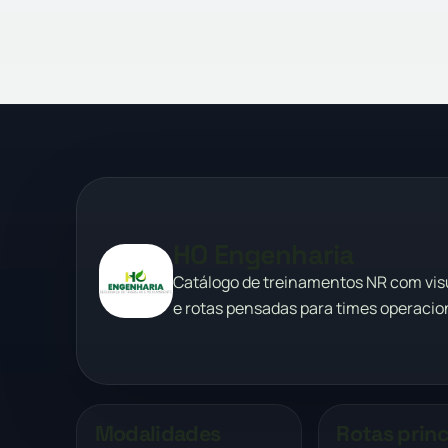
HO Engenharia
Catálogo de treinamentos NR com vi
e rotas pensadas para times operacion
Modalidades
Rotas princ