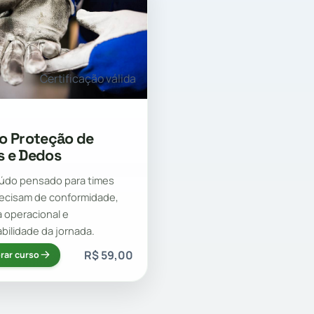
Certificação válida
o Proteção de
 e Dedos
údo pensado para times
ecisam de conformidade,
a operacional e
abilidade da jornada.
R$ 59,00
rar curso