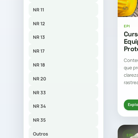
4h
NR 11
NR 12
EPI
Curs
NR 13
Equi
Prot
NR 17
Conte
NR 18
que pr
clarez
NR 20
rastre
NR 33
Explo
NR 34
NR 35
Outros
EPI