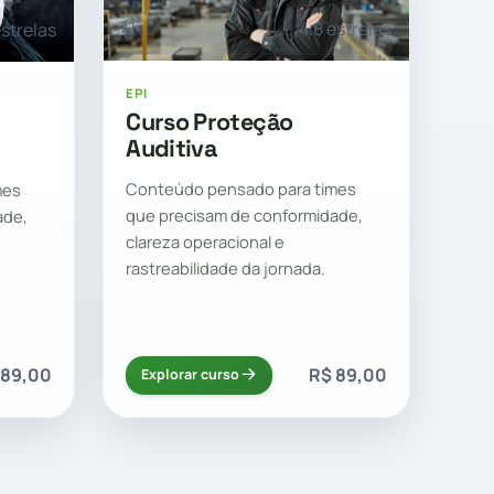
4h
4.8 estrelas
estrelas
EPI
Curso Proteção
Auditiva
Conteúdo pensado para times
mes
que precisam de conformidade,
ade,
clareza operacional e
rastreabilidade da jornada.
 89,00
R$ 89,00
Explorar curso