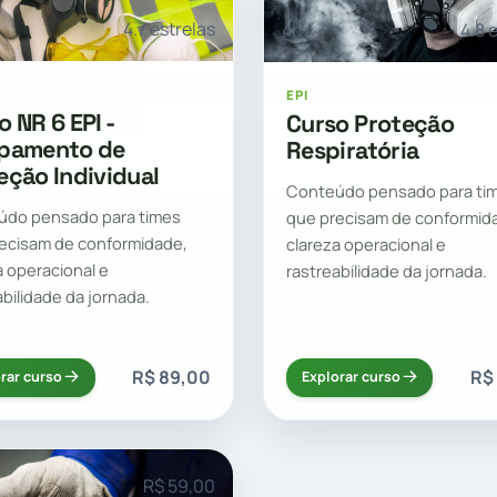
4.7 estrelas
4h
4.8 
EPI
o NR 6 EPI -
Curso Proteção
pamento de
Respiratória
eção Individual
Conteúdo pensado para ti
údo pensado para times
que precisam de conformid
ecisam de conformidade,
clareza operacional e
a operacional e
rastreabilidade da jornada.
abilidade da jornada.
R$ 89,00
R$
rar curso
Explorar curso
R$ 59,00